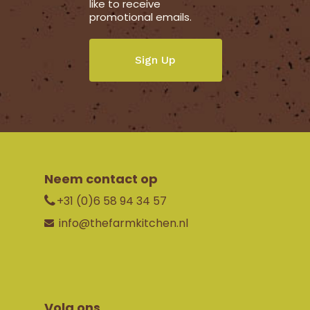
like to receive
promotional emails.
Neem contact op
+31 (0)6 58 94 34 57
info@thefarmkitchen.nl
Volg ons