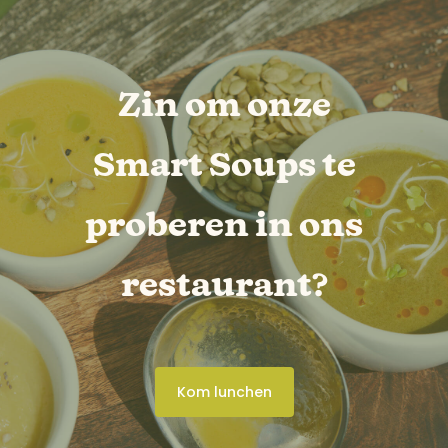
Zin om onze
Smart Soups te
proberen in ons
restaurant?
Kom lunchen