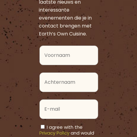
laatste nieuws en
interessante
evenementen die je in
contact brengen met
Earth’s Own Cuisine.
Name
(Vereist)
Voornaam
Name
(Vereist)
Achternaam
E-
Mail
I agree with the
Consent
Privacy Policy
and would
(Vereist)