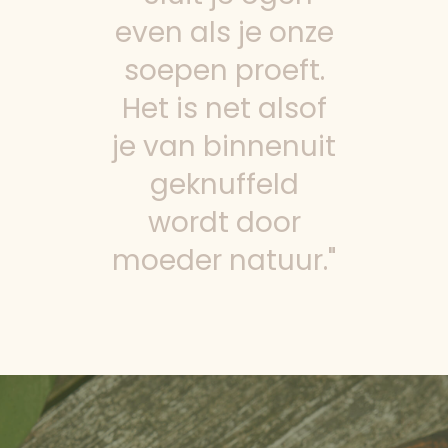
even als je onze
soepen proeft.
Het is net alsof
je van binnenuit
geknuffeld
wordt door
moeder natuur."